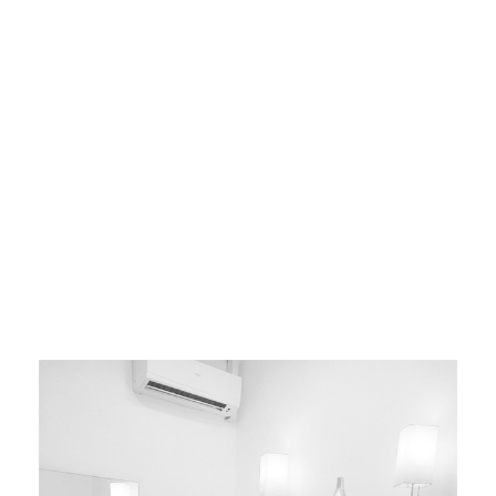
C/ Camino Real de los Neveros, Nº 12
958 812 011
CONCERTAR CITA