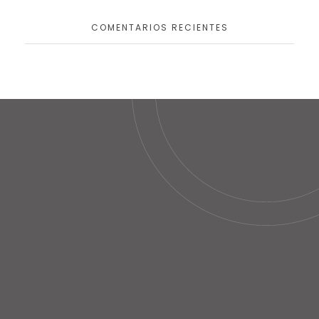
COMENTARIOS RECIENTES
Clinica fisioterapia FBO
Contacto
C/ Camino Real de los Neveros, Nº 12
18008 Granada
clinicafbo@clinicafbo.com
Teléfono:
958812011