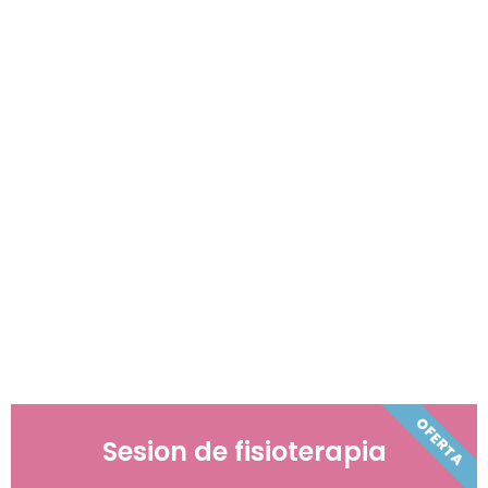
Opcional
BIODIATERMIA®Lavatr
on
+12€ por sesión
en
los bonos de 5 y 10
SESIONES DE
FISIOTERAPIA
OFERTA
Sesion de fisioterapia