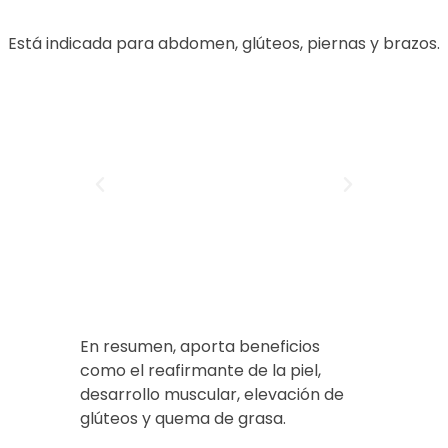
nuevas cadenas de proteínas y fibras
musculares (hiperplasia muscular). Como
Está indicada para abdomen, glúteos, piernas y brazos.
resultado, se produce un aumento de la
densidad muscular y el volumen.
En resumen, aporta beneficios
como el reafirmante de la piel,
desarrollo muscular, elevación de
glúteos y quema de grasa.