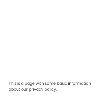
C/ Camino Real de los Neveros, Nº 12
958 812 011
CONCERTAR CITA
This is a page with some basic information
about our privacy policy.