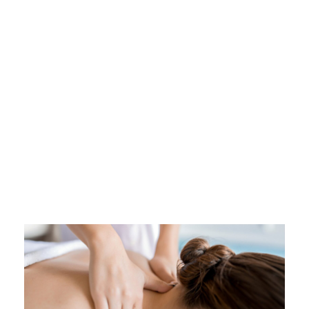
C/ Camino Real de los Neveros, Nº 12
958 812 011
CONCERTAR CITA