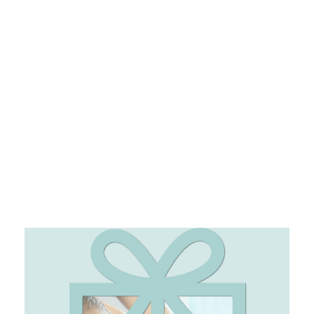
C/ Camino Real de los Neveros, Nº 12
958 812 011
CONCERTAR CITA