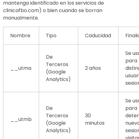
mantenga identificado en los servicios de
clinicafbo.com) o bien cuando se borran
manualmente.
Nombre
Tipo
Caducidad
Final
Se us
De
para
Terceros
__utma
2 años
distin
(Google
usuar
Analytics)
sesio
Se us
De
para
Terceros
30
dete
__utmb
(Google
minutos
nuev
Analytics)
sesio
visita