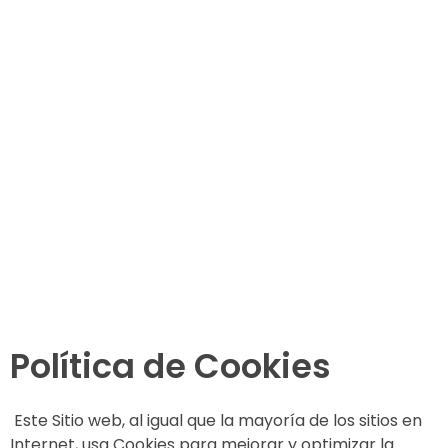
C/ Camino Real de los Neveros, Nº 12
958 812 011
CONCERTAR CITA
Política de Cookies
Este Sitio web, al igual que la mayoría de los sitios en
Internet, usa Cookies para mejorar y optimizar la