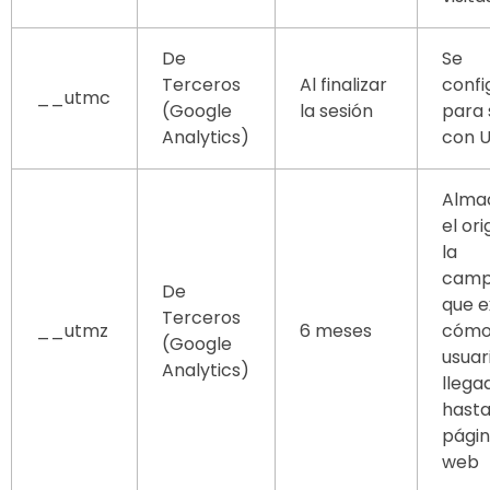
De
Se
Terceros
Al finalizar
confi
__utmc
(Google
la sesión
para 
Analytics)
con U
Alma
el or
la
cam
De
que e
Terceros
__utmz
6 meses
cómo
(Google
usuar
Analytics)
llega
hasta
pági
web